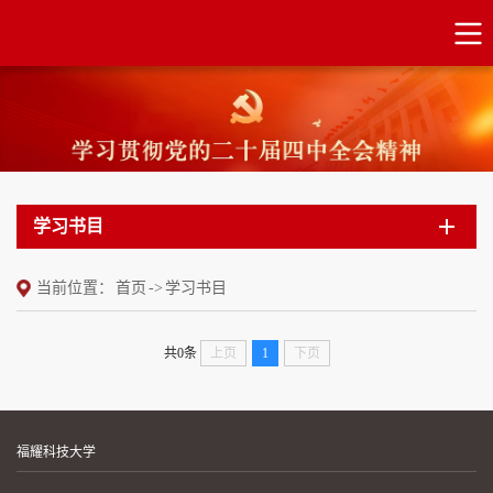
学习书目
当前位置：
首页
->
学习书目
共0条
上页
1
下页
福耀科技大学